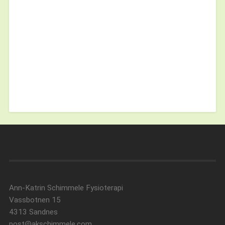
Ann-Katrin Schimmele Fysioterapi
Vassbotnen 15
4313 Sandnes
post@akschimmele.com