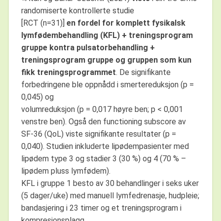
randomiserte kontrollerte studie
[RCT (n=31)]
en fordel for komplett fysikalsk
lymfødembehandling (KFL) + treningsprogram
gruppe kontra pulsatorbehandling +
treningsprogram gruppe og gruppen som kun
fikk treningsprogrammet
. De signifikante
forbedringene ble oppnådd i smertereduksjon (p =
0,045) og
volumreduksjon (p = 0,017 høyre ben; p < 0,001
venstre ben). Også den functioning subscore av
SF-36 (QoL) viste signifikante resultater (p =
0,040). Studien inkluderte lipødempasienter med
lipødem type 3 og stadier 3 (30 %) og 4 (70 % –
lipødem pluss lymfødem).
KFL i gruppe 1 besto av 30 behandlinger i seks uker
(5 dager/uke) med manuell lymfedrenasje, hudpleie;
bandasjering i 23 timer og et treningsprogram i
kompresjonsplagg.