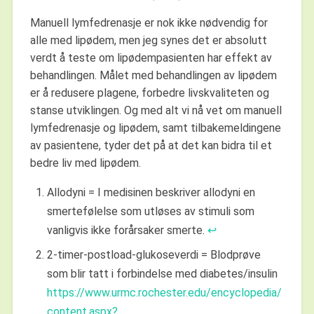
Manuell lymfedrenasje er nok ikke nødvendig for
alle med lipødem, men jeg synes det er absolutt
verdt å teste om lipødempasienten har effekt av
behandlingen. Målet med behandlingen av lipødem
er å redusere plagene, forbedre livskvaliteten og
stanse utviklingen. Og med alt vi nå vet om manuell
lymfedrenasje og lipødem, samt tilbakemeldingene
av pasientene, tyder det på at det kan bidra til et
bedre liv med lipødem.
Allodyni = I medisinen beskriver allodyni en
smertefølelse som utløses av stimuli som
vanligvis ikke forårsaker smerte.
↩︎
2-timer-postload-glukoseverdi = Blodprøve
som blir tatt i forbindelse med diabetes/insulin
https://www.urmc.rochester.edu/encyclopedia/
content.aspx?