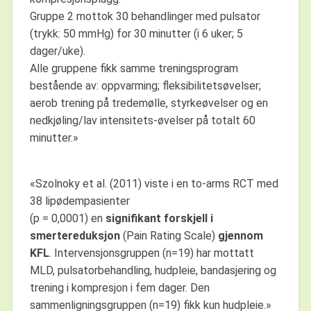
Gruppe 2 mottok 30 behandlinger med pulsator
(trykk: 50 mmHg) for 30 minutter (i 6 uker; 5
dager/uke).
Alle gruppene fikk samme treningsprogram
bestående av: oppvarming; fleksibilitetsøvelser;
aerob trening på tredemølle, styrkeøvelser og en
nedkjøling/lav intensitets-øvelser på totalt 60
minutter.»
«Szolnoky et al. (2011) viste i en to-arms RCT med
38 lipødempasienter
(p = 0,0001) en
signifikant forskjell i
smertereduksjon
(Pain Rating Scale)
gjennom
KFL
. Intervensjonsgruppen (n=19) har mottatt
MLD, pulsatorbehandling, hudpleie, bandasjering og
trening i kompresjon i fem dager. Den
sammenligningsgruppen (n=19) fikk kun hudpleie.»