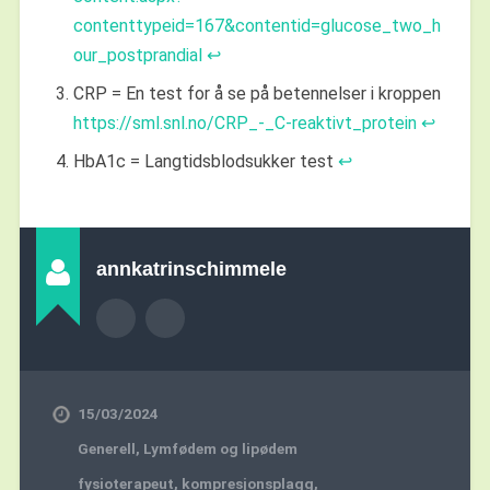
contenttypeid=167&contentid=glucose_two_h
our_postprandial
↩︎
CRP = En test for å se på betennelser i kroppen
https://sml.snl.no/CRP_-_C-reaktivt_protein
↩︎
HbA1c = Langtidsblodsukker test
↩︎
annkatrinschimmele
15/03/2024
Generell
,
Lymfødem og lipødem
fysioterapeut
,
kompresjonsplagg
,