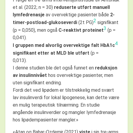
et al. (2022; n = 30)
reduserte utført manuell
lymfedrenasje
av overvektige pasienter både
2-
2
timer-postload-glukoseverdi
(2t PG)
signifikant
3
(p = 0,050), men også
C-reaktivt proteinet
(p =
0,041).
4
I gruppen med alvorlig overvektige falt HbA1c
signifikant etter at MLD ble utført
(p =
0,013).
I denne studien ble det også funnet en
reduksjon
av insulinnivået
hos overvektige pasienter, men
uten signifikant endring.
Fordi det ved lipødem er tilstrekkelig med svært
lav insulinverdi for lokal lipogenese, kan dette være
en mulig terapeutisk tilnærming. En studie
angående insulinverdier og mangler lymfedrenasje
hos lipødempasienter mangler.»
«Atan og Bahar-Ozdemir (2021)
viste
i sin tre-arms