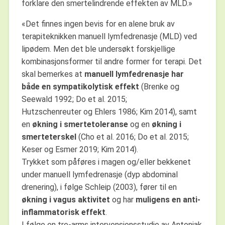
forklare den smertelindrende effekten av MLD.»
«Det finnes ingen bevis for en alene bruk av
terapiteknikken manuell lymfedrenasje (MLD) ved
lipødem. Men det ble undersøkt forskjellige
kombinasjonsformer til andre former for terapi. Det
skal bemerkes at
manuell lymfedrenasje har
både en sympatikolytisk effekt
(Brenke og
Seewald 1992; Do et al. 2015;
Hutzschenreuter og Ehlers 1986; Kim 2014), samt
en
økning i smertetoleranse
og en
økning i
smerteterskel
(Cho et al. 2016; Do et al. 2015;
Keser og Esmer 2019; Kim 2014).
Trykket som påføres i magen og/eller bekkenet
under manuell lymfedrenasje (dyp abdominal
drenering), i følge Schleip (2003), fører til en
økning i vagus aktivitet
og har
muligens en anti-
inflammatorisk effekt
.
I følge en tre-arms intervensjonsstudie av Antoniak