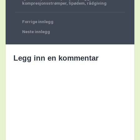
kompresjonsstrømper
,
lipødem
,
rådgiving
Forrige innlegg
Neste innlegg
Legg inn en kommentar