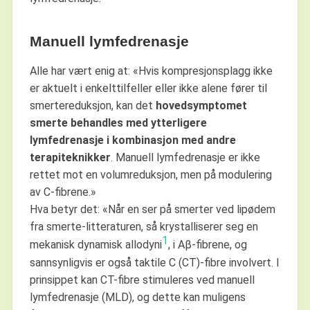
Manuell lymfedrenasje
Alle har vært enig at: «Hvis kompresjonsplagg ikke
er aktuelt i enkelttilfeller eller ikke alene fører til
smertereduksjon, kan det
hovedsymptomet
smerte behandles med ytterligere
lymfedrenasje i kombinasjon med andre
terapiteknikker
. Manuell lymfedrenasje er ikke
rettet mot en volumreduksjon, men på modulering
av C-fibrene.»
Hva betyr det: «Når en ser på smerter ved lipødem
fra smerte-litteraturen, så krystalliserer seg en
1
mekanisk dynamisk allodyni
, i Aβ-fibrene, og
sannsynligvis er også taktile C (CT)-fibre involvert. I
prinsippet kan CT-fibre stimuleres ved manuell
lymfedrenasje (MLD), og dette kan muligens