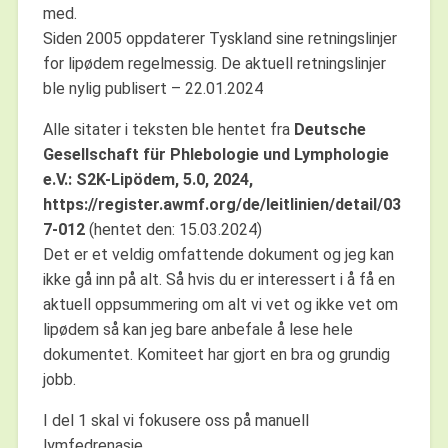
med.
Siden 2005 oppdaterer Tyskland sine retningslinjer
for lipødem regelmessig. De aktuell retningslinjer
ble nylig publisert – 22.01.2024
Alle sitater i teksten ble hentet fra
Deutsche
Gesellschaft für Phlebologie und Lymphologie
e.V.: S2K-Lipödem, 5.0, 2024,
https://register.awmf.org/de/leitlinien/detail/03
7-012
(hentet den: 15.03.2024)
Det er et veldig omfattende dokument og jeg kan
ikke gå inn på alt. Så hvis du er interessert i å få en
aktuell oppsummering om alt vi vet og ikke vet om
lipødem så kan jeg bare anbefale å lese hele
dokumentet. Komiteet har gjort en bra og grundig
jobb.
I del 1 skal vi fokusere oss på manuell
lymfedrenasje.