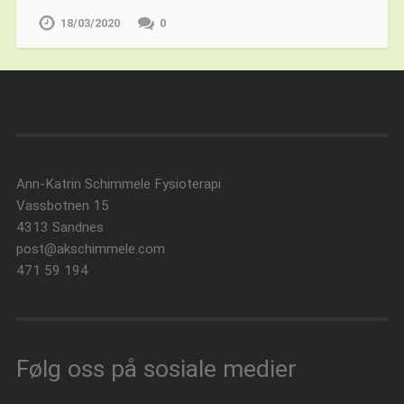
18/03/2020
0
Ann-Katrin Schimmele Fysioterapi
Vassbotnen 15
4313 Sandnes
post@akschimmele.com
471 59 194
Følg oss på sosiale medier