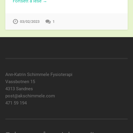
Fortsett å lese →
03/02/2023
1
Ann-Katrin Schimmele Fysioterapi
Vassbotnen 15
4313 Sandnes
post@akschimmele.com
471 59 194