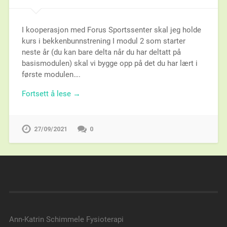
I kooperasjon med Forus Sportssenter skal jeg holde
kurs i bekkenbunnstrening I modul 2 som starter
neste år (du kan bare delta når du har deltatt på
basismodulen) skal vi bygge opp på det du har lært i
første modulen….
Fortsett å lese →
27/09/2021
0
Ann-Katrin Schimmele Fysioterapi