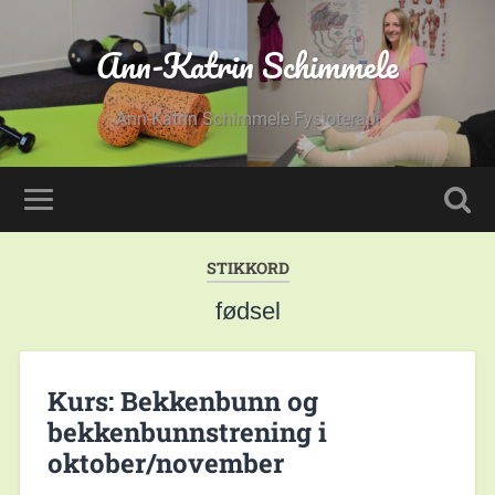
Ann-Katrin Schimmele
Ann-Katrin Schimmele Fysioterapi
STIKKORD
fødsel
Kurs: Bekkenbunn og
bekkenbunnstrening i
oktober/november