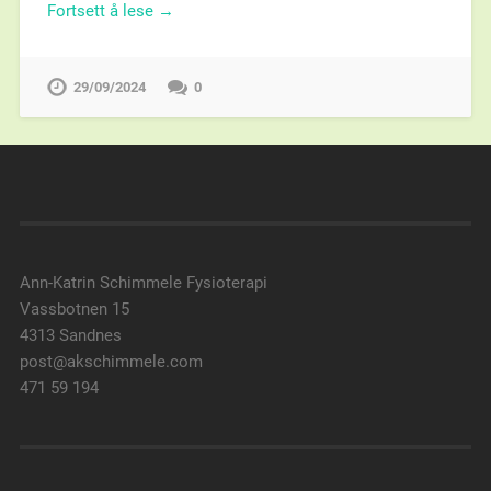
Fortsett å lese →
29/09/2024
0
Ann-Katrin Schimmele Fysioterapi
Vassbotnen 15
4313 Sandnes
post@akschimmele.com
471 59 194