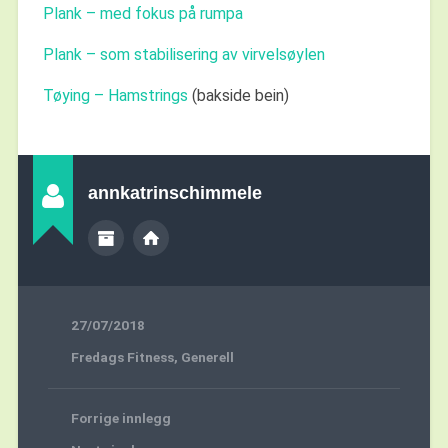
Plank – med fokus på rumpa
Plank – som stabilisering av virvelsøylen
Tøying – Hamstrings
(bakside bein)
annkatrinschimmele
27/07/2018
Fredags Fitness
,
Generell
Forrige innlegg