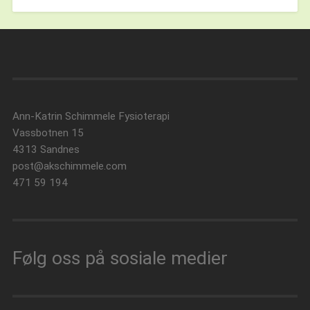
Ann-Katrin Schimmele Fysioterapi
Vassbotnen 15
4313 Sandnes
post@akschimmele.com
471 59 194
Følg oss på sosiale medier