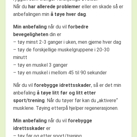
Når du
har allerede problemer
eller en skade så er
anbefalingen min
å tøye hver dag
.
Min anbefaling
når du vil
forbedre
bevegeligheten
din er
– tøy minst 2-3 ganger i uken, men gjerne hver dag
– tøy de forskjellige muskelgruppene i 20-30
minutt
– tøy en muskel 3 ganger
– tøy en muskel i mellom 45 til 90 sekunder
Når du vil
forebygge idrettsskader
, så er det min
anbefaling
å tøye litt før og litt etter
sport/trening
. Når du tøyer før kan du „aktivere“
musklene. Tøying etterpå hjelper regenerasjonen.
Min anbefaling
når du vil
forebygge
idrettsskader
er
– tøy før og etter sport/trening