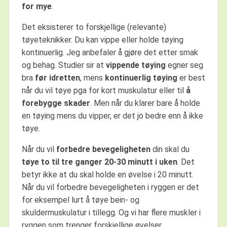
for mye
.
Det eksisterer to forskjellige (relevante)
tøyeteknikker. Du kan vippe eller holde tøying
kontinuerlig. Jeg anbefaler å gjøre det etter smak
og behag. Studier sir at
vippende tøying
egner seg
bra
før idretten
, mens
kontinuerlig tøying
er best
når du vil tøye pga for kort muskulatur eller til
å
forebygge skader
. Men når du klarer bare å holde
en tøying mens du vipper, er det jo bedre enn å ikke
tøye.
Når du vil
forbedre bevegeligheten
din skal du
tøye to til tre ganger 20-30 minutt i uken
. Det
betyr ikke at du skal holde en øvelse i 20 minutt.
Når du vil forbedre bevegeligheten i ryggen er det
for eksempel lurt å tøye bein- og
skuldermuskulatur i tillegg. Og vi har flere muskler i
ryggen som trenger forskjellige øvelser.