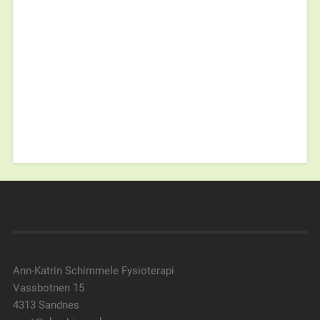
Ann-Katrin Schimmele Fysioterapi
Vassbotnen 15
4313 Sandnes