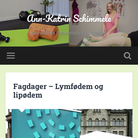
Ann-Katrin Schimmele
Ann-Katrin Schimmele Fysioterapi
Fagdager – Lymfødem og
lipødem