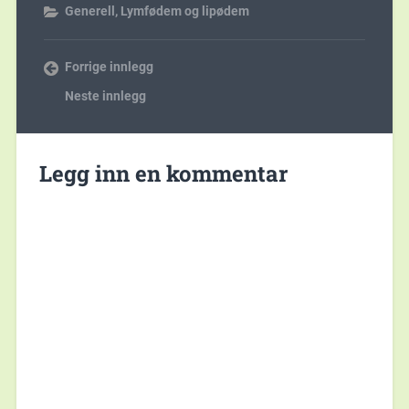
Generell
,
Lymfødem og lipødem
Forrige innlegg
Neste innlegg
Legg inn en kommentar