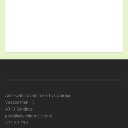
Ann-Katrin Schimmele Fysioterapi
Vassbotnen 15
4313 Sandnes
post@akschimmele.com
471 59 194