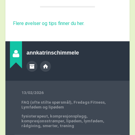
Flere øvelser og tips finner du her.
annkatrinschimmele
13/02/2026
FAQ (ofte stilte spørsmål)
,
Fredags Fitness
,
Lymfødem og lipødem
fysioterapeut
,
kompresjonsplagg
,
kompresjonsstrømper
,
lipødem
,
lymfødem
,
rådgiving
,
smerter
,
trening